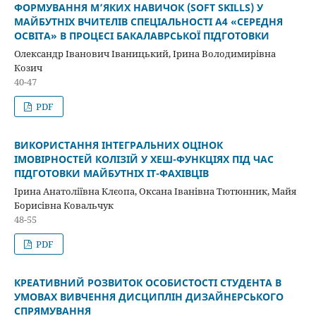
ФОРМУВАННЯ М’ЯКИХ НАВИЧОК (SOFT SKILLS) У
МАЙБУТНІХ ВЧИТЕЛІВ СПЕЦІАЛЬНОСТІ А4 «СЕРЕДНЯ
ОСВІТА» В ПРОЦЕСІ БАКАЛАВРСЬКОЇ ПІДГОТОВКИ
Олександр Іванович Іваницький, Ірина Володимирівна
Козич
40-47
PDF
ВИКОРИСТАННЯ ІНТЕГРАЛЬНИХ ОЦІНОК
ІМОВІРНОСТЕЙ КОЛІЗІЙ У ХЕШ-ФУНКЦІЯХ ПІД ЧАС
ПІДГОТОВКИ МАЙБУТНІХ ІТ-ФАХІВЦІВ
Ірина Анатоліївна Клєопа, Оксана Іванівна Тютюнник, Майя
Борисівна Ковальчук
48-55
PDF
КРЕАТИВНИЙ РОЗВИТОК ОСОБИСТОСТІ СТУДЕНТА В
УМОВАХ ВИВЧЕННЯ ДИСЦИПЛІН ДИЗАЙНЕРСЬКОГО
СПРЯМУВАННЯ