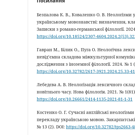
Посилання
Безпалова К. В., Коваленко О. В. Неологізми 
українському мовознавстві: визначення, кла
Записки з романо-германської філології. 2024. 
https://doi.org/10.18524/2307-4604.2024.2(53).3
Гавран М., Білик О., Пуга О. Неологічна лекс
невід’ємна складова міжкультурної комуніка
дослідження з іноземної філології. 2024. № 1 (2
https://doi.org/10.32782/2617-3921.2024.25.33-41
Лебедєва А. В. Неологізація лексичного скла
новітнього часу. Нова філологія. 2021. № 1(81).
https://doi.org/10.26661/2414-1135-2021-81-1-31
Костенко О. Г. Сучасні англійські неологізми 
перекладу українською мовою. Закарпатські ф
№ 13 (2). DOI:
https://doi.org/10.32782/tps2663-