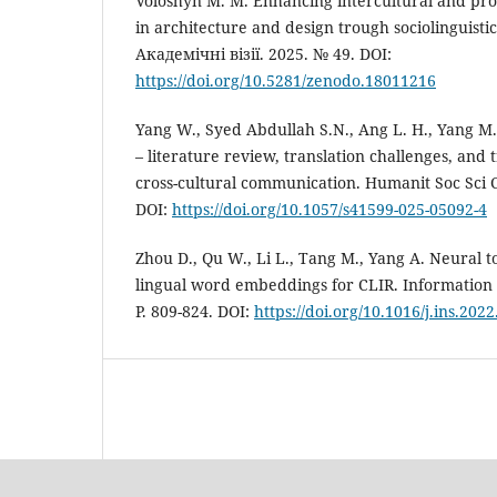
Voloshyn M. M. Enhancing intercultural and pr
in architecture and design trough sociolinguisti
Академічні візії. 2025. № 49. DOI:
https://doi.org/10.5281/zenodo.18011216
Yang W., Syed Abdullah S.N., Ang L. H., Yang M.
– literature review, translation challenges, and t
cross-cultural communication. Humanit Soc Sci 
DOI:
https://doi.org/10.1057/s41599-025-05092-4
Zhou D., Qu W., Li L., Tang M., Yang A. Neural 
lingual word embeddings for CLIR. Information S
P. 809-824. DOI:
https://doi.org/10.1016/j.ins.202