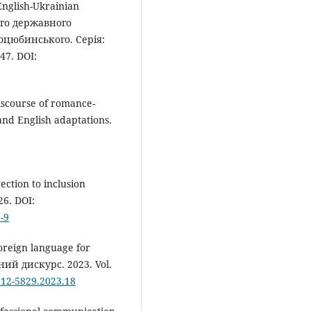
English-Ukrainian
ого державного
оцюбинського. Серія:
47. DOI:
iscourse of romance-
 and English adaptations.
ection to inclusion
26. DOI:
-9
foreign language for
ний дискурс. 2023. Vol.
2312-5829.2023.18