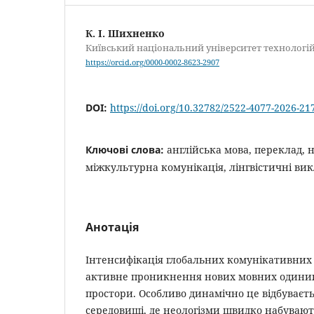
К. І. Шихненко
Київський національний університет технологій
https://orcid.org/0000-0002-8623-2907
DOI:
https://doi.org/10.32782/2522-4077-2026-21
Ключові слова:
англійська мова, переклад, 
міжкультурна комунікація, лінгвістичні ви
Анотація
Інтенсифікація глобальних комунікативних
активне проникнення нових мовних одиниць
простори. Особливо динамічно це відбуваєт
середовищі, де неологізми швидко набувають