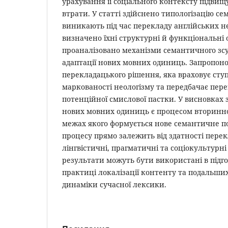
урахування її соціального контексту підви
втрати. У статті здійснено типологізацію с
виникають під час перекладу англійських не
визначено їхні структурні й функціональні 
проаналізовано механізми семантичного зсу
адаптації нових мовних одиниць. Запропон
перекладацького рішення, яка враховує сту
маркованості неологізму та передбачає пере
потенційної смислової пастки. У висновках
нових мовних одиниць є процесом вторинної
межах якого формується нове семантичне по
процесу прямо залежить від здатності пере
лінгвістичні, прагматичні та соціокультурн
результати можуть бути використані в підго
практиці локалізації контенту та подальши
динаміки сучасної лексики.