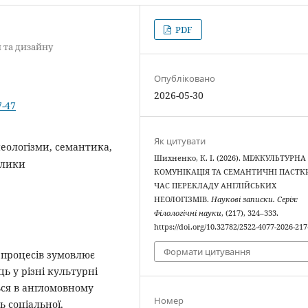
PDF
 та дизайну
Опубліковано
2026-05-30
7-47
Як цитувати
неологізми, семантика,
Шихненко, К. І. (2026). МІЖКУЛЬТУРНА
клики
КОМУНІКАЦІЯ ТА СЕМАНТИЧНІ ПАСТК
ЧАС ПЕРЕКЛАДУ АНГЛІЙСЬКИХ
НЕОЛОГІЗМІВ.
Наукові записки. Серія:
Філологічні науки
, (217), 324–333.
https://doi.org/10.32782/2522-4077-2026-217
Формати цитування
 процесів зумовлює
 у різні культурні
ься в англомовному
Номер
 соціальної,