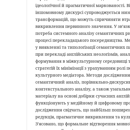
ідеологічної й прагматичної маркованості. Ві
іншомовному дискурсі супроводжується ни
трансформацій, що можуть спричиняти втра
викривлення первинного значення. У зв’язк
потреба системного аналізу семантичних ри
процесі перекладацького посередництва. Ме
у виявленні та типологізації семантичних 
при перекладі англійських неологізмів, аналі
формування в міжкультурному середовищі т
стратегій їх мінімізації з урахуванням ролі 
культурного медіатора. Методи дослідженн
семантичний аналіз, порівняльно-дискурсив
контекстуального аналізу, а також узагаль
матеріалу на основі добірки сучасних англій
функціонують у медійному й цифровому про
дослідження свідчать, що найбільш пошире
редукція, прагматичне викривлення та куль
З’ясовано, що формальне відтворення мовно