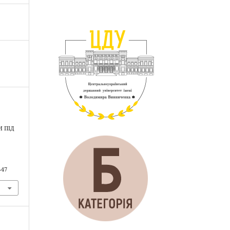
И ПІД
-47