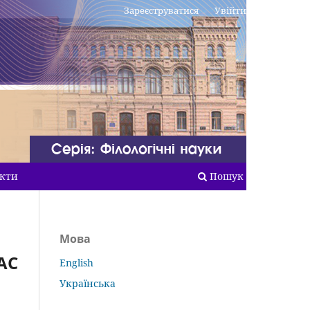
Зареєструватися
Увійти
кти
Пошук
Мова
АС
English
Українська