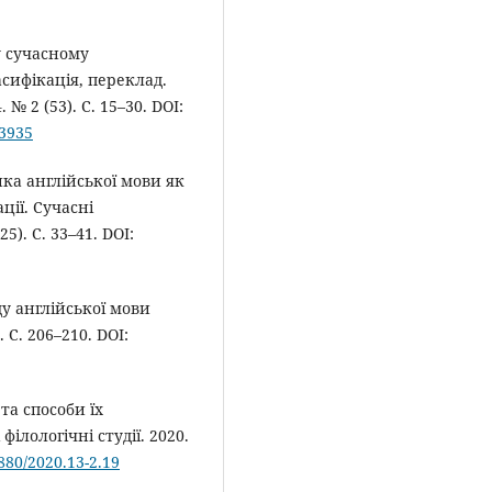
у сучасному
сифікація, переклад.
№ 2 (53). С. 15–30. DOI:
23935
ика англійської мови як
ції. Сучасні
5). С. 33–41. DOI:
ду англійської мови
 С. 206–210. DOI:
та способи їх
ілологічні студії. 2020.
4880/2020.13-2.19