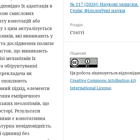
№ 217 (2026): Наукові записки.
дповідно їх адаптація в
Серія: Філологічні науки
зкою смислових
ту конотацій або
Розділ
у з цим актуалізується
Статті
зиків, які виникають у
та дослідження полягає
пасток, що виникають
Ліцензія
зі механізмів їх
а обґрунтуванні
Ця робота ліцензується відповідн
перекладача як
Creative Commons Attribution 4.0
я охоплюють
International License
.
ний підхід, елементи
нення емпіричного
ських неологізмів, що
сторі. Результати
ними є конотативна
турна невідповідність.
ї одиниці без