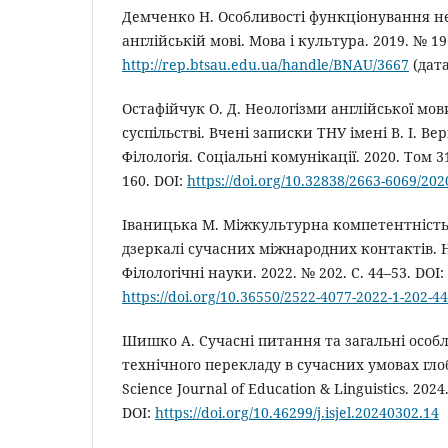
Демченко Н. Особливості функціонування не
англійській мові. Мова і культура. 2019. № 196
http://rep.btsau.edu.ua/handle/BNAU/3667
(дата
Остафійчук О. Д. Неологізми англійської мов
суспільстві. Вчені записки ТНУ імені В. І. Ве
Філологія. Соціальні комунікації. 2020. Том 31 
160. DOI:
https://doi.org/10.32838/2663-6069/202
Іваницька М. Міжкультурна компетентність
дзеркалі сучасних міжнародних контактів. Н
Філологічні науки. 2022. № 202. С. 44–53. DOI:
https://doi.org/10.36550/2522-4077-2022-1-202-44
Шишко А. Сучасні питання та загальні особл
технічного перекладу в сучасних умовах глоба
Science Journal of Education & Linguistics. 2024.
DOI:
https://doi.org/10.46299/j.isjel.20240302.14