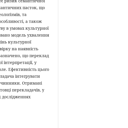
щує ризик семантичної
емантичних пасток, що
ологізмів, та
особливості, а також
ву в умовах культурної
овано модель ухвалення
пінь культурної
вірку на наявність
 зазначено, що переклад
 інтерпретації, у
ле. Ефективність цього
кладача інтегрувати
і чинники. Отримані
товці перекладачів, у
х дослідженнях