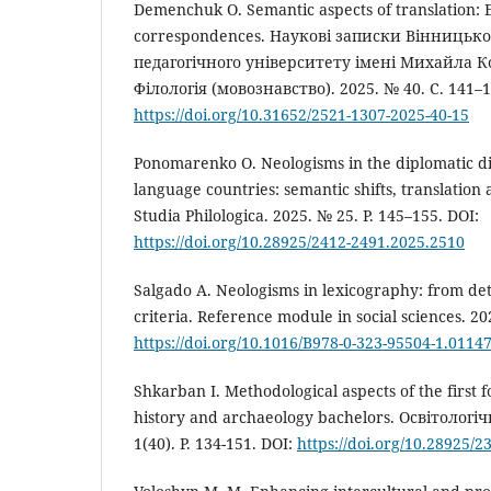
Demenchuk О. Semantic aspects of translation: 
correspondences. Наукові записки Вінницьк
педагогічного університету імені Михайла К
Філологія (мовознавство). 2025. № 40. С. 141–1
https://doi.org/10.31652/2521-1307-2025-40-15
Ponomarenko O. Neologisms in the diplomatic d
language countries: semantic shifts, translation
Studia Philologica. 2025. № 25. P. 145–155. DOI:
https://doi.org/10.28925/2412-2491.2025.2510
Salgado A. Neologisms in lexicography: from det
criteria. Reference module in social sciences. 20
https://doi.org/10.1016/B978-0-323-95504-1.01147
Shkarban I. Methodological aspects of the first 
history and archaeology bachelors. Освітологіч
1(40). P. 134-151. DOI:
https://doi.org/10.28925/