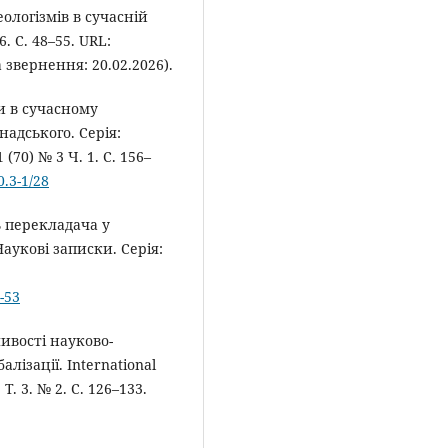
ологізмів в сучасній
. С. 48–55. URL:
 звернення: 20.02.2026).
и в сучасному
рнадського. Серія:
(70) № 3 Ч. 1. С. 156–
0.3-1/28
 перекладача у
ауковi записки. Серія:
-53
ивості науково-
лізації. International
 Т. 3. № 2. С. 126–133.