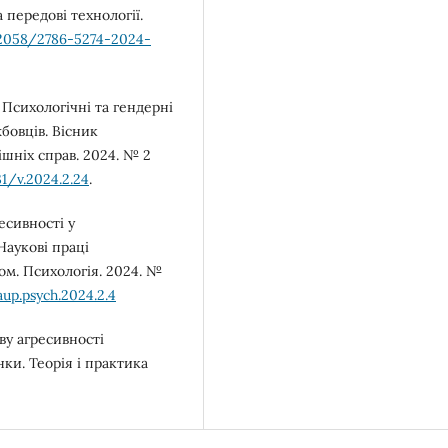
а передові технології.
.52058/2786-5274-2024-
 Психологічні та гендерні
бовців. Вісник
ішніх справ. 2024. № 2
31/v.2024.2.24
.
есивності у
Наукові праці
ом. Психологія. 2024. №
up.psych.2024.2.4
ву агресивності
ки. Теорія і практика