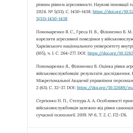
різним рівнем агресивності. Наукові інновації т
2024. № 5(33). С. 1430–1438.
https://doi.org/10
5(33)-1430-1438
Пономаренко Я. С., Греса Н. В., Філоненко В. М.
кореляти агресивної поведінки у військовослуж
Харківського національного університету внутр
(105), ч. 1. С. 264-277. DOI:
https://doi.org/10.326
Пономаренко Я., Філоненко В. Оцінка рівня агр
військовослужбовців: результати дослідження. 
Міжрегіональної Академії управління персонал
2 (63). С. 32-37. DOI:
https://doi.org/10.32689/ma
Сергієнко Н. П., Степура А. А. Особливості проя
військовослужбовців залежно від рівня самооцін
сучасної психології. 2019. № 6, Т. 2. С. 172-176.