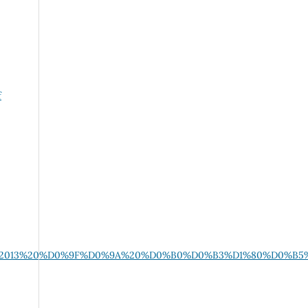
f
0%B0%2013%20%D0%9F%D0%9A%20%D0%B0%D0%B3%D1%80%D0%B5%