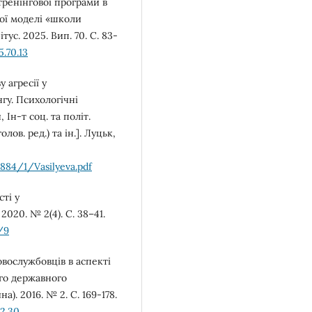
тренінгової програми в
кої моделі «школи
ус. 2025. Вип. 70. С. 83-
.70.13
у агресії у
гу. Психологічні
 Ін-т соц. та політ.
лов. ред.) та ін.]. Луцьк,
1884/1/Vasilyeva.pdf
ті у
2020. № 2(4). С. 38–41.
/9
овослужбовців в аспекті
ого державного
а). 2016. № 2. С. 169-178.
2.30