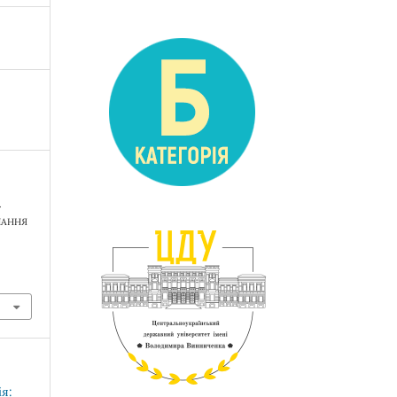
.
ЛАННЯ
ія: