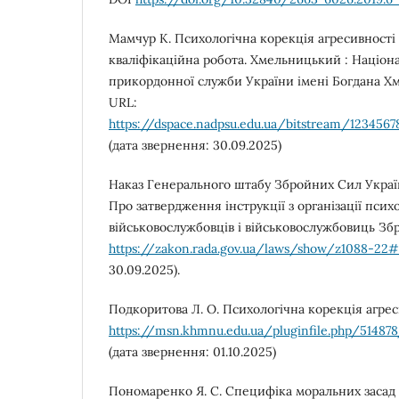
Мамчур К. Психологічна корекція агресивності 
кваліфікаційна робота. Хмельницький : Націон
прикордонної служби України імені Богдана Хм
URL:
https://dspace.nadpsu.edu.ua/bitstream/1
(дата звернення: 30.09.2025)
Наказ Генерального штабу Збройних Сил Україн
Про затвердження інструкції з організації псих
військовослужбовців і військовослужбовиць Зб
https://zakon.rada.gov.ua/laws/show/z1088-22#
30.09.2025).
Подкоритова Л. О. Психологічна корекція агреси
https://msn.khmnu.edu.ua/pluginfile.ph
(дата звернення: 01.10.2025)
Пономаренко Я. С. Специфіка моральних засад 