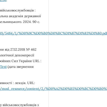
військовослужбовців :
альна академія державної
ельницького. 2024. 90 с.
23456789/5484/1/%D0%9C%D0%B0%D0%BC%D1%87%D1%83%D1%80.pd
и від 27.12.2018 № 462
ологічної декомпресії
ройних Сил України URL :
Text
(дата звернення
вності : лекція. URL:
p/514878/mod_resource/content/2/%D0%A2%D0%B5%D0%BC%D
у військовослужбовців з