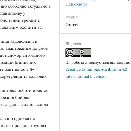
Психологія
 що особливо актуально в
дів впливу у
Розділ
ологічний тренінг є
Статті
 здатним охопити всі
бійця задовольняти
Ліцензія
м, адаптованим до умов
бистісно-орієнтованого
позицій (ціннісних
Ця робота ліцензується відповідно
а позитивності Я-
Creative Commons Attribution 4.0
орегуляції та вольових
International License
.
нінгової роботи полягає
ерованої бойової
х завдань, з одночасною
р: воно одночасно
нг, як провідна групова