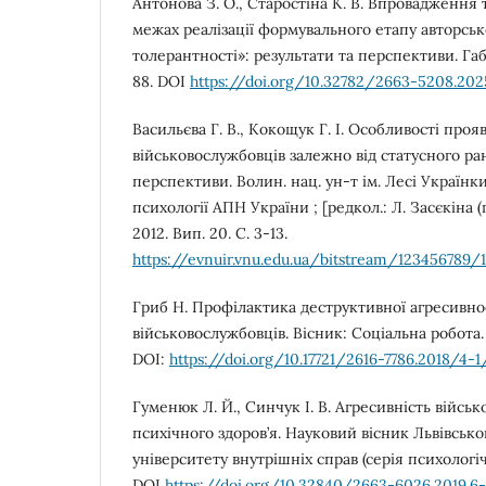
Антонова З. О., Старостіна К. В. Впровадження 
межах реалізації формувального етапу авторсь
толерантності»: результати та перспективи. Габіт
88. DOI
https://doi.org/10.32782/2663-5208.2025
Васильєва Г. В., Кокощук Г. І. Особливості прояв
військовослужбовців залежно від статусного ран
перспективи. Волин. нац. ун-т ім. Лесі Українки,
психології АПН України ; [редкол.: Л. Засєкіна (го
2012. Вип. 20. С. 3-13.
https://evnuir.vnu.edu.ua/bitstream/123456789/
Гриб Н. Профілактика деструктивної агресивнос
військовослужбовців. Вісник: Соціальна робота. 
DOI:
https://doi.org/10.17721/2616-7786.2018/4-1
Гуменюк Л. Й., Синчук І. В. Агресивність військ
психічного здоров’я. Науковий вісник Львівськ
університету внутрішніх справ (серія психологічн
DOI
https://doi.org/10.32840/2663-6026.2019.6-