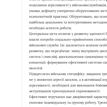
подолання агресивності у військовослужбовців,
умовах дефіциту емпірично обґрунтованих мето
психологічній практиці. Обґрунтовано, що псих
найбільш доцільним та інтегративним методом,
необхідні аспекти роботи.
Центральна мета полягає у розвитку здатності 
власні потреби соціально-прийнятним способо
військової служби. Це досягається шляхом осо
розвитку, що передбачає: зміну внутрішніх дис
систем і смислів), вдосконалення самооцінки т
концепції, формування ефективної системи сам
якостей.
Підкреслено військову специфіку: завдання тре
не у зниженні агресії загалом, а в активізації к
агресивності, необхідної для виконання бойови
актуалізацією просоціальної спрямованості.
Ефективне втручання має дворівневий характе
охоплює індивідуальну та групову роботу. Трені