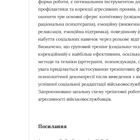
форма роботи, є оптимальним інструментом дл
профілактики та корекції агресивних проявів, 
охопити три основні сфери: когнітивну (усвід
раціональна психотерапія), емоційну (зниженн
релаксація, емоційна підтримка), поведінкову (
набуття соціальних навичок через рольове відіг
Визначено, що груповий тренінг (соціально-пс
корекційний) є найбільш ефективним, оскільки 
методи та техніки (арттерапія, психоедукація,
увага приділяється застосуванню тренінгових ф
психологічної декомпресії після виведення з з
успішної соціальної реадаптації військовослужб
Запропоновано загальну схему треінгової робо
агресивності військовослужбовців.
Посилання