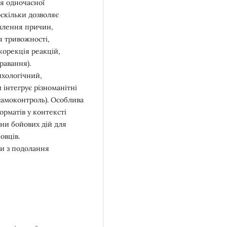
я одночасної
оскільки дозволяє
омлення причин,
я тривожності,
корекція реакцій,
равання).
ихологічний,
інтегрує різноманітні
 самоконтроль). Особлива
орматів у контексті
они бойових дій для
овців.
ти з подолання