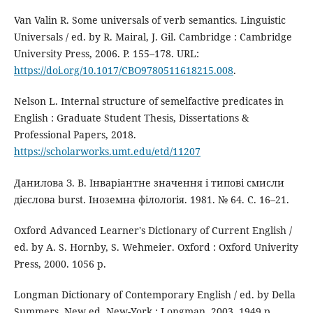
Van Valin R. Some universals of verb semantics. Linguistic
Universals / ed. by R. Mairal, J. Gil. Cambridge : Cambridge
University Press, 2006. P. 155–178. URL:
https://doi.org/10.1017/CBO9780511618215.008
.
Nelson L. Internal structure of semelfactive predicates in
English : Graduate Student Thesis, Dissertations &
Professional Papers, 2018.
https://scholarworks.umt.edu/etd/11207
Данилова З. В. Інваріантне значення і типові смисли
дієслова burst. Іноземна філологія. 1981. № 64. С. 16–21.
Oxford Advanced Learner's Dictionary of Current English /
ed. by A. S. Hornby, S. Wehmeier. Oxford : Oxford Univerity
Press, 2000. 1056 p.
Longman Dictionary of Contemporary English / ed. by Della
Summers. New ed. New-York : Longman, 2003. 1949 p.