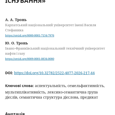
ІСНУВАННЯ»
А. А. Тронь
Карпатський національний університет імені Василя
Стефаника
https://orcid.org/0000-0001-7154-7976
Ю. О. Тронь
Івано-Франківський національний технічний університет
нафти і газу
https://orcid.org/0009-0001-0834-0080
DOI:
https://doi.org/10.32782/2522-4077-2026-217-44
Ключові слова:
аспектуальність, семельфактивність,
мультиплікативність, лексико-семантична група
дієслів, семантична структура дієслова, предикат
Анотація