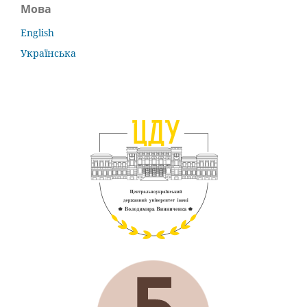
Мова
English
Українська