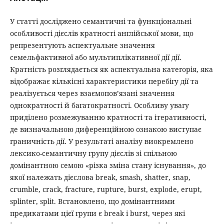
У статті досліджено семантичні та функціональні
особливості дієслів кратності англійської мови, що
репрезентують аспектуальне значення
семельфактивної або мультиплікативної дії дії.
Кратність розглядається як аспектуальна категорія, яка
відображає кількісні характеристики перебігу дії та
реалізується через взаємопов’язані значення
однократності й багатократності. Особливу увагу
приділено розмежуванню кратності та ітеративності,
де визначальною диференційною ознакою виступає
граничність дії. У результаті аналізу виокремлено
лексико-семантичну групу дієслів зі спільною
домінантною семою «різка зміна стану існування», до
якої належать дієслова break, smash, shatter, snap,
crumble, crack, fracture, rupture, burst, explode, erupt,
splinter, split. Встановлено, що домінантними
предикатами цієї групи є break і burst, через які