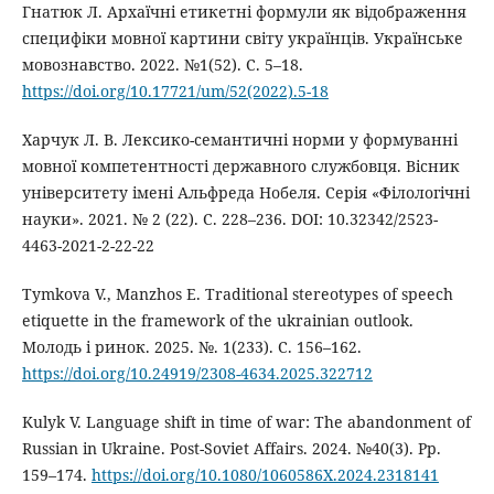
Гнатюк Л. Архаїчні етикетні формули як відображення
специфіки мовної картини світу українців. Українське
мовознавство. 2022. №1(52). С. 5–18.
https://doi.org/10.17721/um/52(2022).5-18
Харчук Л. В. Лексико-семантичні норми у формуванні
мовної компетентності державного службовця. Вісник
університету імені Альфреда Нобеля. Серія «Філологічні
науки». 2021. № 2 (22). С. 228–236. DOI: 10.32342/2523-
4463-2021-2-22-22
Tymkova V., Мanzhos E. Traditional stereotypes of speech
etiquette in the framework of the ukrainian outlook.
Молодь і ринок. 2025. №. 1(233). С. 156–162.
https://doi.org/10.24919/2308-4634.2025.322712
Kulyk V. Language shift in time of war: The abandonment of
Russian in Ukraine. Post-Soviet Affairs. 2024. №40(3). Рр.
159–174.
https://doi.org/10.1080/1060586X.2024.2318141