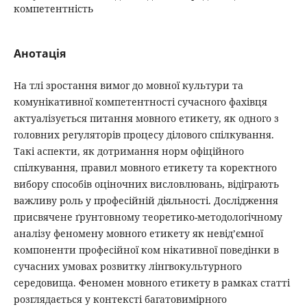
компетентність
Анотація
На тлі зростання вимог до мовної культури та
комунікативної компетентності сучасного фахівця
актуалізується питання мовного етикету, як одного з
головних регуляторів процесу ділового спілкування.
Такі аспекти, як дотримання норм офіційного
спілкування, правил мовного етикету та коректного
вибору способів оціночних висловлювань, відіграють
важливу роль у професійній діяльності. Дослідження
присвячене ґрунтовному теоретико-методологічному
аналізу феномену мовного етикету як невід’ємної
компоненти професійної ком нікативної поведінки в
сучасних умовах розвитку лінгвокультурного
середовища. Феномен мовного етикету в рамках статті
розглядається у контексті багатовимірного