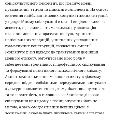
соціокультурного феномену, що поєднує мовні,
прагматичні, етичні та ціннісні компоненти. На основі
вивчення найбільш типових комунікативних ситуацій
у професійному спілкуванні в статті виділено ключові
аспекти, що включають максимальну адаптацію
власного мовлення, врахування культурних та
національних традицій, уникнення ускладнених
граматичних конструкцій, виявлення емпатії.
Розглянуто різні підходи до трактування дефініцій
мовного етикету, обґрунтовано його роль у
забезпеченні ефективності професійного спілкування
та формуванні позитивного психологічного клімату.
Акцентовано значення мовного етикету в діловому
середовищі, де необхідними передумовами виступають
культурна компетентність, комунікативна чутливість
та толерантність, а головною особливістю ділового
спілкування при цьому є позиціонування його не
метою, а засобом досягнення певних цілей. У
дослідженні окрема увага приділена таким аспектам,