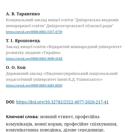
А. В. Тараненко
Комунальний заклад вищої освіти "Дніпровська академія
неперервної освіти" Дніпропетровської обласної ради"
https://orcid.org/0000-0002-5357-4759
Т. І. Ярошовець
Заклад вищої освіти «Відкритий міжнародний університет
розвитку людини «Україна»
https://orcid.org/0000-0003-3690-416X
О. О. Кон
Державний заклад «Південноукраїнський національний
педагогічний університет імені К.Д. Ушинського»
https://orcid.org/0000-0003-4485-0050
DOI:
https://doi.org/10.32782/2522-4077-2026-217-41
Ключові слова:
мовний етикет, професійна
комунікація, мовні норми, професійне спілкування,
комунікативна поведінка, ділове середовище,