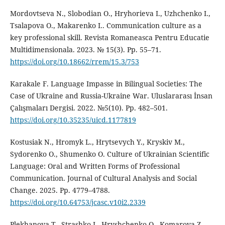
Mordovtseva N., Slobodian O., Hryhorieva I., Uzhchenko I.,
Tsalapova O., Makarenko I.. Communication culture as a
key professional skill. Revista Romaneasca Pentru Educatie
Multidimensionala. 2023. № 15(3). Рр. 55–71.
https://doi.org/10.18662/rrem/15.3/753
Karakale F. Language Impasse in Bilingual Societies: The
Case of Ukraine and Russia-Ukraine War. Uluslararası İnsan
Çalışmaları Dergisi. 2022. №5(10). Рр. 482–501.
https://doi.org/10.35235/uicd.1177819
Kostusiak N., Hromyk L., Hrytsevych Y., Kryskiv M.,
Sydorenko O., Shumenko O. Culture of Ukrainian Scientific
Language: Oral and Written Forms of Professional
Communication. Journal of Cultural Analysis and Social
Change. 2025. Pp. 4779–4788.
https://doi.org/10.64753/jcasc.v10i2.2339
Plekhanova T., Strashko I., Hryshchenko O., Komarova Z.,