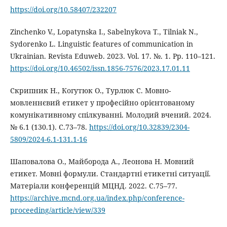
https://doi.org/10.58407/232207
Zinchenko V., Lopatynska I., Sabelnykova T., Tilniak N.,
Sydorenko L. Linguistic features of communication in
Ukrainian. Revista Eduweb. 2023. Vol. 17. №. 1. Pp. 110–121.
https://doi.org/10.46502/issn.1856-7576/2023.17.01.11
Скрипник Н., Когутюк О., Турлюк С. Мовно-
мовленнєвий етикет у професійно орієнтованому
комунікативному спілкуванні. Молодий вчений. 2024.
№ 6.1 (130.1). С.73–78.
https://doi.org/10.32839/2304-
5809/2024-6.1-131.1-16
Шаповалова О., Майборода А., Леонова Н. Мовний
етикет. Мовні формули. Стандартні етикетні ситуації.
Матеріали конференцій МЦНД. 2022. C.75–77.
https://archive.mcnd.org.ua/index.php/conference-
proceeding/article/view/339