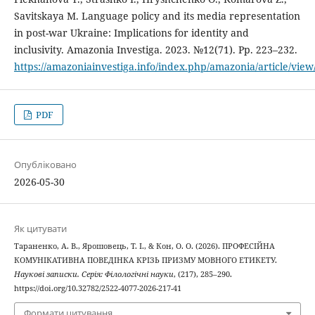
Savitskaya M. Language policy and its media representation
in post-war Ukraine: Implications for identity and
inclusivity. Amazonia Investiga. 2023. №12(71). Рр. 223–232.
https://amazoniainvestiga.info/index.php/amazonia/article/view
PDF
Опубліковано
2026-05-30
Як цитувати
Тараненко, А. В., Ярошовець, Т. І., & Кон, О. О. (2026). ПРОФЕСІЙНА
КОМУНІКАТИВНА ПОВЕДІНКА КРІЗЬ ПРИЗМУ МОВНОГО ЕТИКЕТУ.
Наукові записки. Серія: Філологічні науки
, (217), 285–290.
https://doi.org/10.32782/2522-4077-2026-217-41
Формати цитування