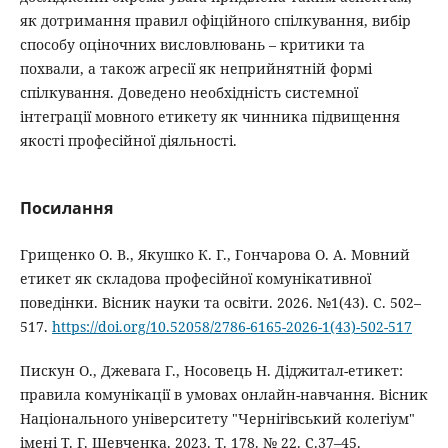
як дотримання правил офіційного спілкування, вибір
способу оціночних висловлювань – критики та
похвали, а також агресії як неприйнятній формі
спілкування. Доведено необхідність системної
інтеграції мовного етикету як чинника підвищення
якості професійної діяльності.
Посилання
Грищенко О. В., Якушко К. Г., Гончарова О. А. Мовний
етикет як складова професійної комунікативної
поведінки. Вісник науки та освіти. 2026. №1(43). С. 502–
517.
https://doi.org/10.52058/2786-6165-2026-1(43)-502-517
Пискун О., Джевага Г., Носовець Н. Діджитал-етикет:
правила комунікації в умовах онлайн-навчання. Вісник
Національного університету "Чернігівський колегіум"
імені Т. Г. Шевченка. 2023. Т. 178. № 22. C.37–45.