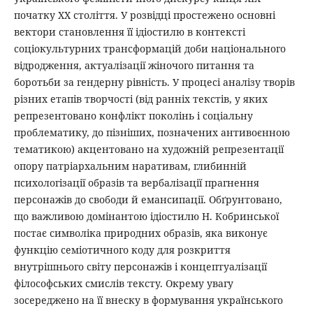
початку ХХ століття. У розвідці простежено основні
вектори становлення її ідіостилю в контексті
соціокультурних трансформацій доби національного
відродження, актуалізації жіночого питання та
боротьби за гендерну рівність. У процесі аналізу творів
різних етапів творчості (від ранніх текстів, у яких
репрезентовано конфлікт поколінь і соціальну
проблематику, до пізніших, позначених антивоєнною
тематикою) акцентовано на художній репрезентації
опору патріархальним наративам, глибинній
психологізації образів та вербалізації прагнення
персонажів до свободи й емансипації. Обґрунтовано,
що важливою домінантою ідіостилю Н. Кобринської
постає символіка природних образів, яка виконує
функцію семіотичного коду для розкриття
внутрішнього світу персонажів і концептуалізації
філософських смислів тексту. Окрему увагу
зосереджено на її внеску в формування українського