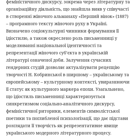
феміністичного дискурсу, зокрема через літературну та
організаційну діяльність, що знайшла вияв у співучасті
в створенні жіночого альманаху «Перший вінок» (1887)
– програмного тексту жіночого руху в Україні.
Визначено соціокультурні чинники формування її
ідіостилю, а також окреслено роль письменниці у
моделюванні національної ідентичності та
репрезентації жіночого суб’єкта в українській
літературі означеної доби. Залучення сучасних
гендерних студій дозволяє актуалізувати рецепцію
творчості Н. Кобринської в ширшому – українському та
європейському – культурному контексті, увиразнюючи
її статус як культурного маркера епохи. Узагальнено,
що ідіостиль письменниці характеризується
синкретизмом соціально-аналітичного дискурсу,
феміністичної риторики, елементів символістської
поетики та поглибленої психологізації, що дає підстави
розглядати її творчість як репрезентативне явище
українського модерного літературного процесу.