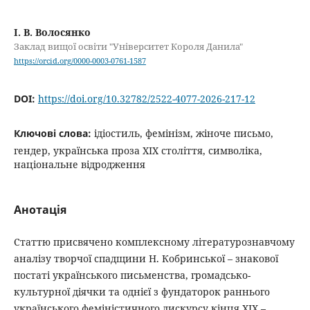
І. В. Волосянко
Заклад вищої освіти "Університет Короля Данила"
https://orcid.org/0000-0003-0761-1587
DOI:
https://doi.org/10.32782/2522-4077-2026-217-12
Ключові слова:
ідіостиль, фемінізм, жіноче письмо,
гендер, українська проза XIX століття, символіка,
національне відродження
Анотація
Статтю присвячено комплексному літературознавчому
аналізу творчої спадщини Н. Кобринської – знакової
постаті українського письменства, громадсько-
культурної діячки та однієї з фундаторок раннього
українського феміністичного дискурсу кінця ХІХ –