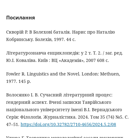
Посилання
Скворій Р. В Болехові баталія. Нарис про Наталію
Кобринську. Болехів, 1997. 44 с.
Літературознавча енциклопедія: у 2 т. Т. 2. / заг. ред.
Ю.І. Коваліва. Київ : ВЦ «Академія», 2007 608 с.
Fowler R. Linguistics and the Novel. London: Methuen,
1977. 145 p.
Волосянко І. В. Сучасний літературний процес:
ґендерний аспект. Вчені записки Таврійського
національного університету імені В.І. Вернадського
Серія: Філологія. Журналістика. 2024. Том 35 (74) №5. С.
47–51.
https://doi.org/10.32782/2710-4656/2024.5.2/08
Улюра Г. Теоретико-методологічні засади гендерних