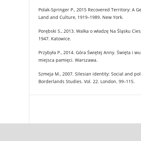
Polak-Springer P., 2015 Recovered Territory: A G
Land and Culture, 1919–1989. New York.
Porębski S., 2013. Walka o władzę Na Śląsku Cie
1947. Katowice.
Przybyła P., 2014. Góra Świętej Anny. Święta i w
miejsca pamięci. Warszawa.
Szmeja M., 2007. Silesian identity: Social and pol
Borderlands Studies. Vol. 22. London. 99–115.