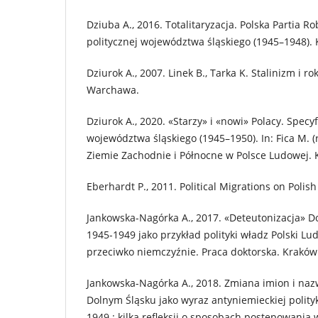
Dziuba A., 2016. Totalitaryzacja. Polska Partia R
politycznej województwa śląskiego (1945–1948).
Dziurok A., 2007. Linek B., Tarka K. Stalinizm i 
Warchawa.
Dziurok A., 2020. «Starzy» i «nowi» Polacy. Spec
województwa śląskiego (1945–1950). In: Fica M. (
Ziemie Zachodnie i Północne w Polsce Ludowej. 
Eberhardt P., 2011. Political Migrations on Polis
Jankowska-Nagórka A., 2017. «Deteutonizacja» D
1945-1949 jako przykład polityki władz Polski L
przeciwko niemczyźnie. Praca doktorska. Kraków
Jankowska-Nagórka A., 2018. Zmiana imion i na
Dolnym Śląsku jako wyraz antyniemieckiej polity
1949 : kilka refleksji o sposobach postępowania 