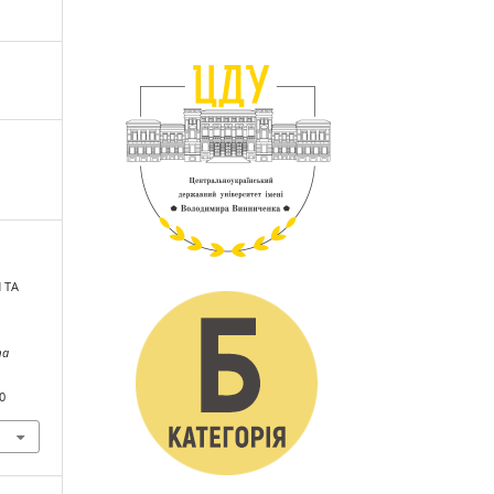
И ТА
та
0