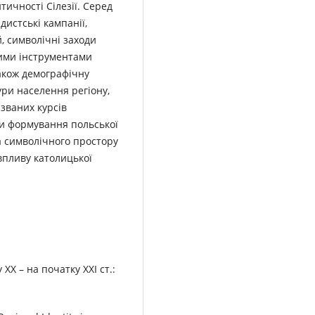
тичності Сілезії. Серед
истські кампанії,
, символічні заходи
ивими інструментами
акож демографічну
ури населення регіону,
 званих курсів
ми формування польської
а символічного простору
впливу католицької
ХХ – на початку XXI ст.: