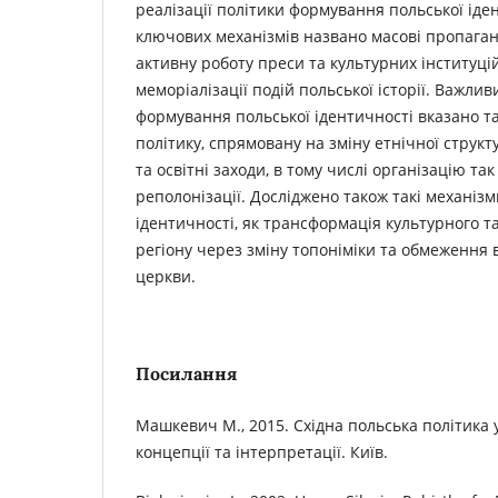
реалізації політики формування польської іден
ключових механізмів названо масові пропаганд
активну роботу преси та культурних інституцій
меморіалізації подій польської історії. Важл
формування польської ідентичності вказано т
політику, спрямовану на зміну етнічної структ
та освітні заходи, в тому числі організацію так
реполонізації. Досліджено також такі механіз
ідентичності, як трансформація культурного т
регіону через зміну топоніміки та обмеження 
церкви.
Посилання
Машкевич М., 2015. Східна польська політика у 
концепції та інтерпретації. Київ.