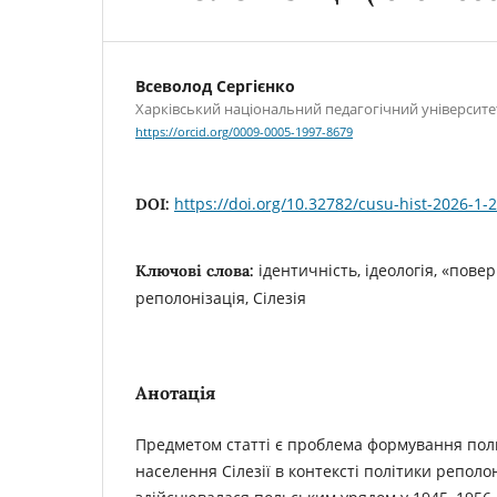
Всеволод Сергієнко
Харківський національний педагогічний університет
https://orcid.org/0009-0005-1997-8679
https://doi.org/10.32782/cusu-hist-2026-1-
DOI:
ідентичність, ідеологія, «пове
Ключові слова:
реполонізація, Сілезія
Анотація
Предметом статті є проблема формування поль
населення Сілезії в контексті політики реполон