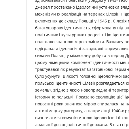
здійснювалася польським урядом у 1945–1956 
джерел простежено ідеологічні установки вла
механізми їх реалізації на теренах Сілезії. Пі
включення до складу Польщі у 1945 р. Сілезія 
багатошарову ідентичність, сформовану під в
політичних і культурних процесів. Цю ідентич
належало значною мірою змінити. Важливу ро
відігравали ідеологічні засади, які формувал
силами Польщі у міжвоєнну добу та в період Др
цьому німецький компонент ідентичності меш
трактувався як результат багатовікової герман
було усунути. В якості головної ідеологічної 
польської ідентичності Сілезії розглядається
земель», згідно з якою новоприєднані територі
історично польські. Показано еволюцію цієї іде
повоєнні роки значною мірою спиралася на н
антинімецьку риторику, а наприкінці 1940-х р
визначатися комуністичною ідеологією і її ко
лояльної до соціалістичної держави. В статті