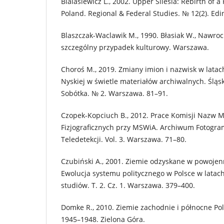
Bialasiewicz L., 2002. Upper Silesia: Rebirth of a 
Poland. Regional & Federal Studies. № 12(2). Ed
Blaszczak-Waclawik M., 1990. Błasiak W., Nawrock
szczególny przypadek kulturowy. Warszawa.
Choroś M., 2019. Zmiany imion i nazwisk w lata
Nyskiej w świetle materiałów archiwalnych. Śląsk
Sobótka. № 2. Warszawa. 81–91.
Czopek-Kopciuch B., 2012. Prace Komisji Nazw M
Fizjograficznych przy MSWiA. Archiwum Fotogramet
Teledetekcji. Vol. 3. Warszawa. 71–80.
Czubiński A., 2001. Ziemie odzyskane w powojenn
Ewolucja systemu politycznego w Polsce w latac
studiów. T. 2. Cz. 1. Warszawa. 379–400.
Domke R., 2010. Ziemie zachodnie i północne Pol
1945–1948. Zielona Góra.