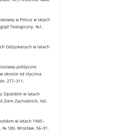
wiatowej w Polsce w latach
gląd Teologiczny. №1.
iach Odzyskanych w latach
 postawy polityczne
w okresie od stycznia
ole. 277–311.
ku Opolskim w latach
ik Ziem Zachodnich. Vol.
Opolskim w latach 1945–
 № 1(8). Wrocław. 56–91.