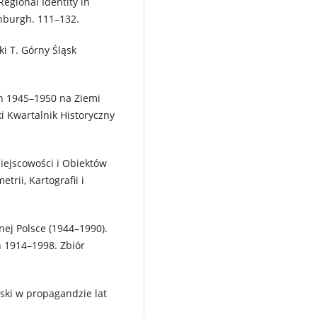
Regional Identity in
inburgh. 111–132.
i T. Górny Śląsk
ch 1945–1950 na Ziemi
i Kwartalnik Historyczny
iejscowości i Obiektów
rii, Kartografii i
ej Polsce (1944–1990).
h 1914–1998. Zbiór
ski w propagandzie lat