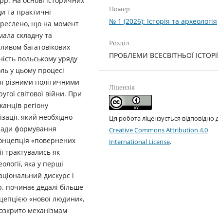
рр. На основі історичних
Номер
ди та практичні
№ 1 (2026): Історія та археологія
дкреслено, що на момент
мала складну та
Розділ
пливом багатовікових
ПРОБЛЕМИ ВСЕСВІТНЬОЇ ІСТОРІ
ність польському уряду
ль у цьому процесі
ися різними політичними
Ліцензія
угої світової війни. При
канців регіону
ізації, який необхідно
Ця робота ліцензується відповідно 
засади формування
Creative Commons Attribution 4.0
 концепція «повернених
International License
.
ї трактувались як
ології, яка у перші
аціональний дискурс і
р. починає дедалі більше
нцепцією «нової людини»,
 розкрито механізмам