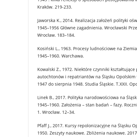
Kraków. 219-233.
Jaworska K., 2014. Realizacja założeń polityki oś
1945–1956 Główne zagadnienia. Wrocławski Prze
Wrocław. 183–184.
Kosiński L., 1963. Procesy ludnościowe na Ziem
1945–1960. Warchawa.
Kowalski Z., 1972. Niektóre czynniki kształtujące
autochtonów i repatriantów na Śląsku Opolskim 
1947 do sierpnia 1948. Studia Śląskie. T.XXII. Op
Linek B., 2017. Polityka narodowościowa na Śląs
1945–1960. Założenia – stan badań – fazy. Roczn
1. Wrocław. 12–34.
Pfaff J., 2017. Kursy repolonizacyjne na Śląsku 
1950. Zeszyty naukowe. Zbliżenia naukowe. 2017.