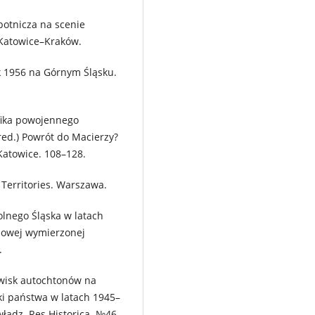
obotnicza na scenie
 Katowice–Kraków.
rok 1956 na Górnym Śląsku.
yfika powojennego
red.) Powrót do Macierzy?
Katowice. 108–128.
h Territories. Warszawa.
olnego Śląska w latach
udowej wymierzonej
.
zwisk autochtonów na
ki państwa w latach 1945–
władz. Res Historica. №46.