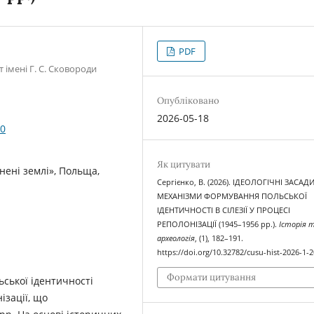
PDF
 імені Г. С. Сковороди
Опубліковано
2026-05-18
20
Як цитувати
рнені землі», Польща,
Сергієнко, В. (2026). ІДЕОЛОГІЧНІ ЗАСАД
МЕХАНІЗМИ ФОРМУВАННЯ ПОЛЬСЬКОЇ
ІДЕНТИЧНОСТІ В СІЛЕЗІЇ У ПРОЦЕСІ
РЕПОЛОНІЗАЦІЇ (1945–1956 рр.).
Історія 
археологія
, (1), 182–191.
https://doi.org/10.32782/cusu-hist-2026-1-2
Формати цитування
ської ідентичності
ізації, що