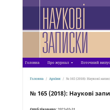
Головна
Про журнал
Поточний випу
Головна
/
Архіви
/
№ 165 (2018): Наукові запис
№ 165 (2018): Наукові зап
Опубліковано:
2023-03-31