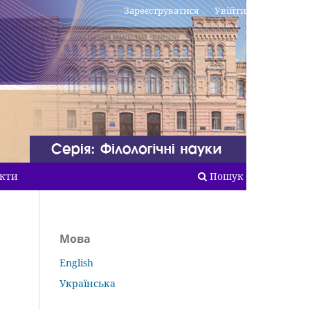
Зареєструватися
Увійти
кти
Пошук
Мова
English
Українська