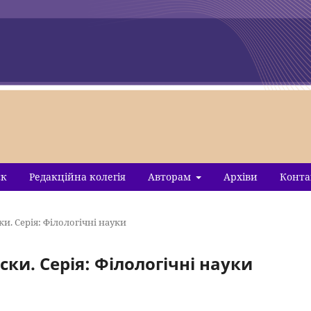
ск
Редакційна колегія
Авторам
Архіви
Конта
ки. Серія: Філологічні науки
иски. Серія: Філологічні науки