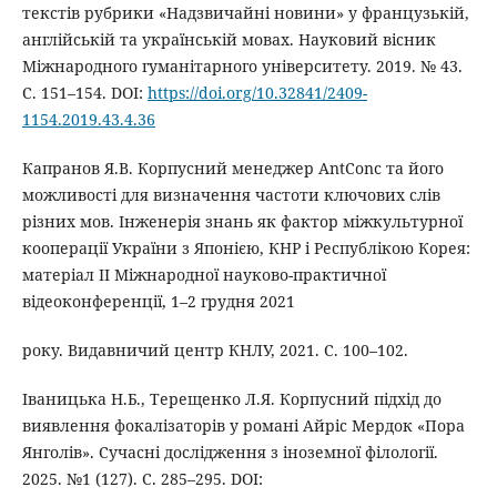
текстів рубрики «Надзвичайні новини» у французькій,
англійській та українській мовах. Науковий вісник
Міжнародного гуманітарного університету. 2019. № 43.
С. 151–154. DOI:
https://doi.org/10.32841/2409-
1154.2019.43.4.36
Капранов Я.В. Корпусний менеджер AntConc та його
можливості для визначення частоти ключових слів
різних мов. Інженерія знань як фактор міжкультурної
кооперації України з Японією, КНР і Республікою Корея:
матеріал ІІ Міжнародної науково-практичної
відеоконференції, 1–2 грудня 2021
року. Видавничий центр КНЛУ, 2021. С. 100–102.
Іваницька Н.Б., Терещенко Л.Я. Корпусний підхід до
виявлення фокалізаторів у романі Айріс Мердок «Пора
Янголів». Сучасні дослідження з іноземної філології.
2025. №1 (127). С. 285–295. DOI: