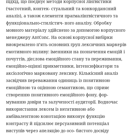
підхід, що поєднує методи корпусної лінгвістики
(частотний, контек- стуальний та конкордансний
аналіз), а також елементи прагмалінгвістичного та
функціонально-стилістич- ного аналізу. Обробку
мовного матеріалу здійснено за допомогою корпусного
менеджеру AntConc. На основі корпусної вибірки
виокремлено п’ять основних груп лексичних маркерів
емотивного впливу: іменники на позначення емоцій і
почуттів, дієслова емоційного стану та переживання,
емоційно-оцінні прикметники, інтенсифікатори та
аксіологічно марковану лексику. Кількісний аналіз
засвідчив переважання одиниць із позитивною
емоційною та оцінною семантикою, що сприяє
створенню позитивного емоційного фону, фор-
муванню довіри та залученості аудиторії. Водночас
використання лексем із негативною або
амбівалентною конотацією виконує функцію
контрасту й підсилює персуазивний потенціал
виступів через апеляцію до осо- бистого досвіду