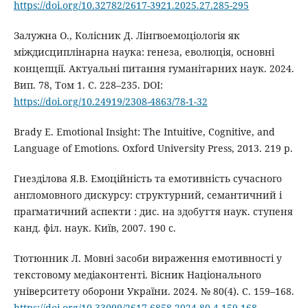
https://doi.org/10.32782/2617-3921.2025.27.285-295
Залужна О., Колісник Д. Лінгвоемоціологія як
міждисциплінарна наука: генеза, еволюція, основні
концепції. Актуальнi питання гуманiтарних наук. 2024.
Вип. 78, Том 1. С. 228–235. DOI:
https://doi.org/10.24919/2308-4863/78-1-32
Brady E. Emotional Insight: The Intuitive, Cognitive, and
Language of Emotions. Oxford University Press, 2013. 219 р.
Гнезділова Я.В. Емоційність та емотивність сучасного
англомовного дискурсу: структурний, семантичний і
прагматичний аспекти : дис. на здобуття наук. ступеня
канд. філ. наук. Київ, 2007. 190 с.
Тютюнник Л. Мовні засоби вираження емотивності у
текстовому медіаконтенті. Вісник Національного
університету оборони України. 2024. № 80(4). С. 159–168.
https://doi.org/10.33099/2617-6858-2024-80-4-159-168