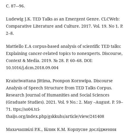
С. 87–-96.
Ludewig J.К. TED Talks as an Emergent Genre. CLCWeb:
Comparative Literature and Culture. 2017. Vol. 19. No 1. P.
2–8.
Mattiello E.A corpus-based analysis of scientific TED talks:
Explaining cancer-related topics to nonexperts. Discourse,
Context & Media. 2019. № 28. P. 60–68. DOI:
10.1016/j.dcm.2018.09.004
Kraisriwattana Jittima, Poonpon Kornwipa. Discourse
Analysis of Speech Structure from TED Talks Corpus.
Research Journal of Humanities and Social Sciences
(Graduate Studies). 2021. Vol. 9 No.: 2. May –August. Р. 59–
71. ttps://so04.tci-
thaijo.org/index.php/gskkuhs/article/view/241408
Махачашвілі Р.К., Білик К.М. Корпусне дослідження