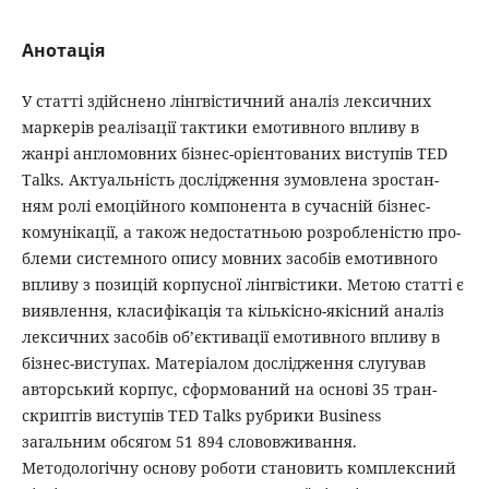
Анотація
У статті здійснено лінгвістичний аналіз лексичних
маркерів реалізації тактики емотивного впливу в
жанрі англомовних бізнес-орієнтованих виступів TED
Talks. Актуальність дослідження зумовлена зростан-
ням ролі емоційного компонента в сучасній бізнес-
комунікації, а також недостатньою розробленістю про-
блеми системного опису мовних засобів емотивного
впливу з позицій корпусної лінгвістики. Метою статті є
виявлення, класифікація та кількісно-якісний аналіз
лексичних засобів обʼєктивації емотивного впливу в
бізнес-виступах. Матеріалом дослідження слугував
авторський корпус, сформований на основі 35 тран-
скриптів виступів TED Talks рубрики Business
загальним обсягом 51 894 слововживання.
Методологічну основу роботи становить комплексний