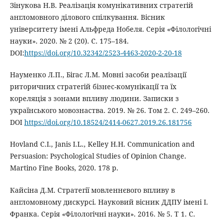
Зінукова Н.В. Реалізація комунікативних стратегій
англомовного ділового спілкування. Вісник
університету імені Альфреда Нобеля. Серія «Філологічні
науки». 2020. № 2 (20). С. 175–184.
DOI:
https://doi.org/10.32342/2523-4463-2020-2-20-18
Науменко Л.П., Бігас Л.М. Мовні засоби реалізації
риторичних стратегій бізнес-комунікації та їх
кореляція з зонами впливу людини. Записки з
українського мовознаства. 2019. № 26. Том 2. С. 249–260.
DOI
https://doi.org/10.18524/2414-0627.2019.26.181756
Hovland C.I., Janis I.L., Kelley H.H. Communication and
Persuasion: Psychological Studies of Opinion Change.
Martino Fine Books, 2020. 178 р.
Кайсіна Д.М. Стратегії мовленнєвого впливу в
англомовному дискурсі. Науковий вісник ДДПУ імені І.
Франка. Серія «Філологічні науки». 2016. № 5. Т 1. С.