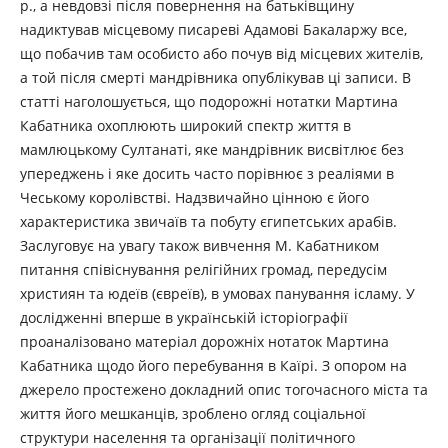
р., а невдовзі після повернення на батьківщину
надиктував місцевому писареві Адамові Бакаларжу все,
що побачив там особисто або почув від місцевих жителів,
а той після смерті мандрівника опублікував ці записи. В
статті наголошується, що подорожні нотатки Мартина
Кабатника охоплюють широкий спектр життя в
мамлюцькому Султанаті, яке мандрівник висвітлює без
упереджень і яке досить часто порівнює з реаліями в
Чеському королівстві. Надзвичайно цінною є його
характеристика звичаїв та побуту єгипетських арабів.
Заслуговує на увагу також вивчення М. Кабатником
питання співіснування релігійних громад, передусім
християн та юдеїв (євреїв), в умовах панування ісламу. У
дослідженні вперше в українській історіографії
проаналізовано матеріал дорожніх нотаток Мартина
Кабатника щодо його перебування в Каїрі. З опором на
джерело простежено докладний опис тогочасного міста та
життя його мешканців, зроблено огляд соціальної
структури населення та організації політичного