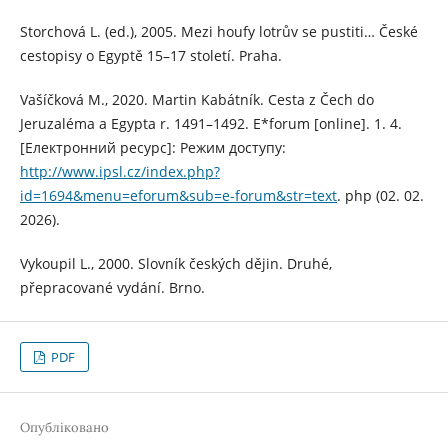
Storchová L. (ed.), 2005. Mezi houfy lotrův se pustiti… České
cestopisy o Egyptě 15–17 století. Praha.
Vašíčková M., 2020. Martin Kabátník. Cesta z Čech do
Jeruzaléma a Egypta r. 1491–1492. E*forum [online]. 1. 4.
[Електронний ресурс]: Режим доступу:
http://www.ipsl.cz/index.php?
id=1694&menu=eforum&sub=e-forum&str=text
. php (02. 02.
2026).
Vykoupil L., 2000. Slovník českých dějin. Druhé,
přepracované vydání. Brno.
PDF
Опубліковано