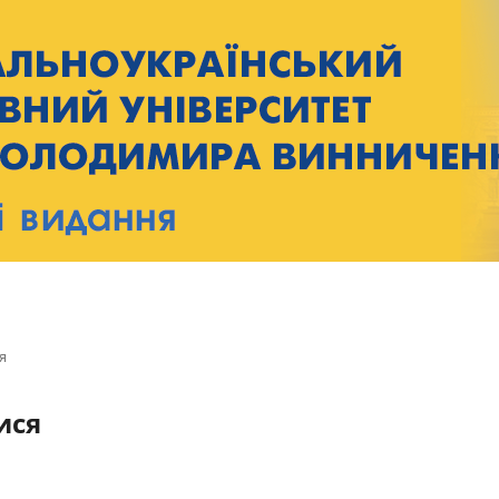
я
ися