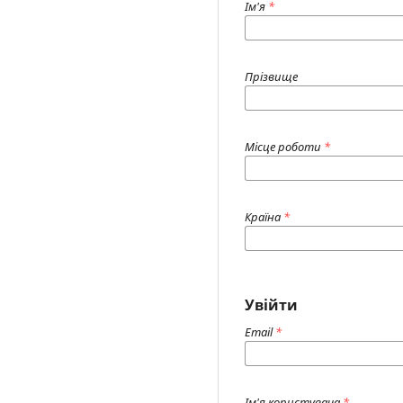
Ім'я
*
Прізвище
Місце роботи
*
Країна
*
Увійти
Email
*
Ім'я користувача
*