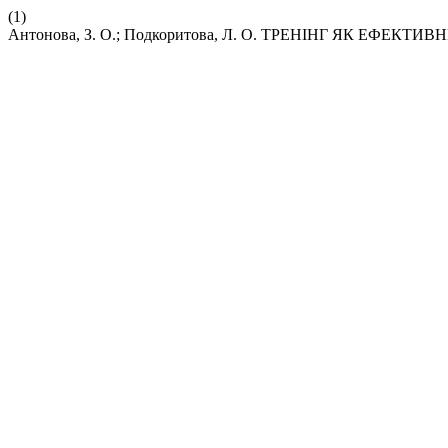
(1)
Антонова, З. О.; Подкоритова, Л. О. ТРЕНІНГ ЯК Е